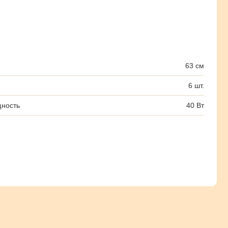
63 см
6 шт.
ность
40 Вт