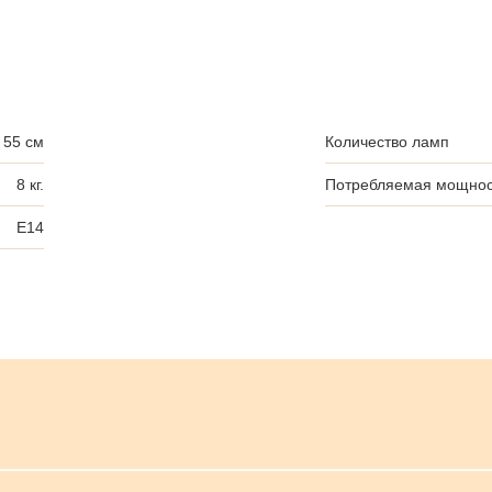
55 см
Количество ламп
8 кг.
Потребляемая мощнос
E14