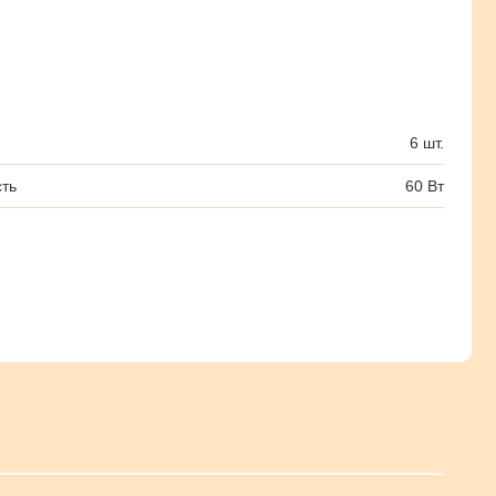
6 шт.
ть
60 Вт