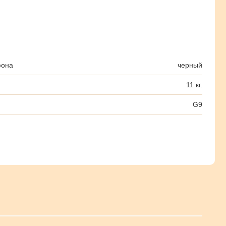
фона
черный
11 кг.
G9