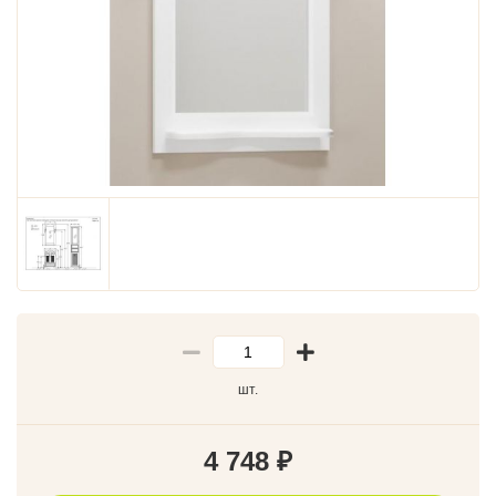
шт.
4 748
₽