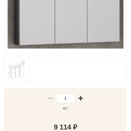
шт.
9 114
₽