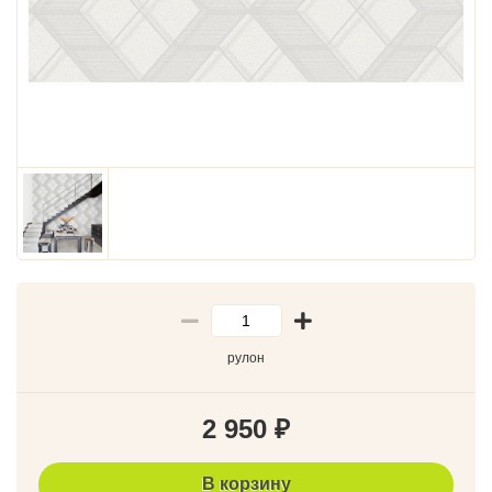
рулон
2 950
₽
В корзину