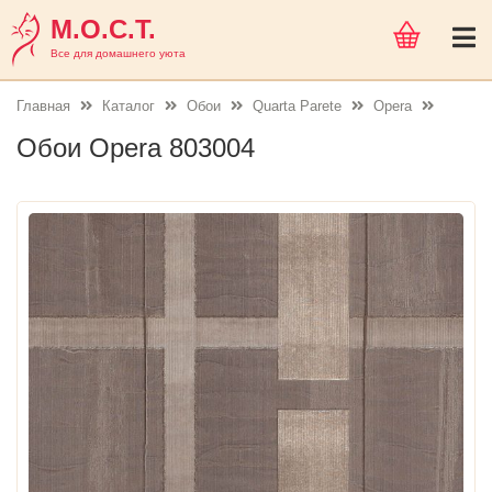
М.О.С.Т.
Все для домашнего уюта
Главная
Каталог
Обои
Quarta Parete
Opera
Обои Opera 803004