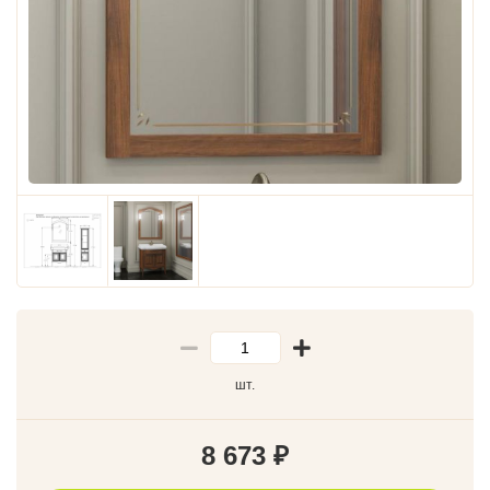
шт.
8 673
₽