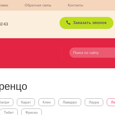
тавка
Обратная связь
Контакты
Заказать звонок
82-63
ренцо
Капри
Карат
Клио
Лаварро
Лаура
Л
Тибет
Фреско